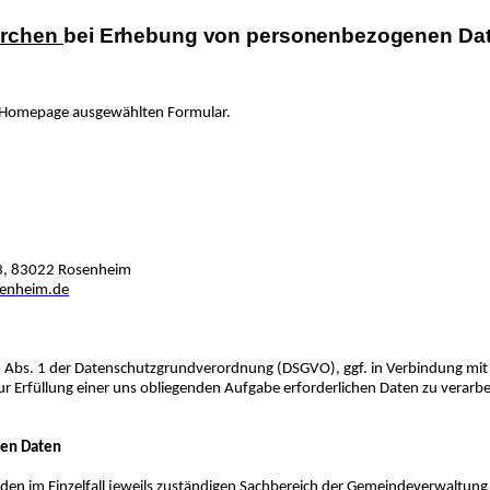
irchen
bei
Erhebung
von
personenbezogenen
Da
 Homepage ausgewählten Formular.
3, 83022 Rosenheim
enheim.de
. 6 Abs. 1 der Datenschutzgrundverordnung (DSGVO), ggf. in Verbindung mit
 Erfüllung einer uns obliegenden Aufgabe erforderlichen Daten zu verarbeite
nen Daten
en im Einzelfall jeweils zuständigen Sachbereich der Gemeindeverwaltung 