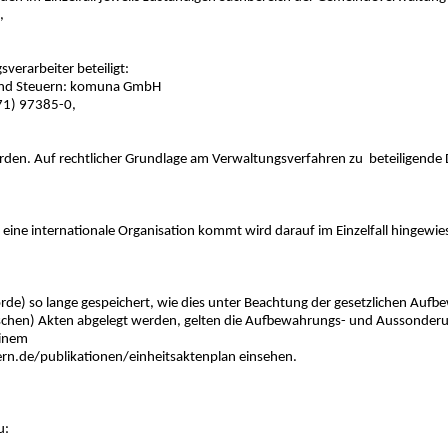
,
verarbeiter beteiligt:
nd Steuern: komuna GmbH
871) 97385-0,
den. Auf rechtlicher Grundlage am Verwaltungsverfahren zu beteiligende D
eine internationale Organisation kommt wird darauf im Einzelfall hingewie
de) so lange gespeichert, wie dies unter Beachtung der gesetzlichen Aufbe
nischen) Akten abgelegt werden, gelten die Aufbewahrungs- und Aussond
einem
ern.de/publikationen/einheitsaktenplan einsehen.
u: