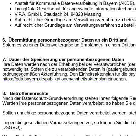
Anstalt für Kommunale Datenverarbeitung in Bayern (AKDB)
LivingData Gesellschaft für angewandte Informationstechn
V.P.A. GmbH, Staudach 24, 84323 Massing
Auf rechtlicher Grundlage am Verwaltungsverfahren zu betei
Auf rechtlicher Grundlage am Verwaltungsverfahren zu beteili
6. Übermittlung personenbezogener Daten an ein Drittland
Sofern es zu einer Datenweitergabe an Empfänger in einem Drittland
7. Dauer der Speicherung der personenbezogenen Daten
Ihre Daten werden nach der Erhebung bei der Verantwortlichen (der 
notwendig ist.
Sofern die zu verarbeitenden Daten in (papiergebun
ordnungsgemäßen Aktenführung. Den Einheitsaktenplan für die bay
https://gda.bayern.de/publikationen/einheitsaktenplan
einsehen.
8. Betroffenenrechte
Nach der Datenschutz-Grundverordnung stehen Ihnen folgende Rec
Werden Ihre personenbezogenen Daten verarbeitet, so haben Sie da
Sollten unrichtige personenbezogene Daten verarbeitet werden, ste
Liegen die gesetzlichen Voraussetzungen vor, so können Sie die Lö
DSGVO).