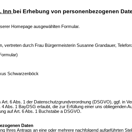
. Inn
bei Erhebung von personenbezogenen Daten
serer Homepage ausgewählten Formular.
n, vertreten durch Frau Bürgermeisterin Susanne Grandauer, Telefon
Formular)
arkus Schwarzenböck
aus Art. 6 Abs. 1 der Datenschutzgrundverordnung (DSGVO), ggf. in V
 Abs. 1 BayDSG erlaubt, die zur Erfüllung einer uns obliegenden Aufg
itung auf Art. 6 Abs. 1 Buchstabe a DSGVO.
bezogenen Daten
ng Ihres Antrags an eine oder
mehrere nachfolgend aufgeführten Stel