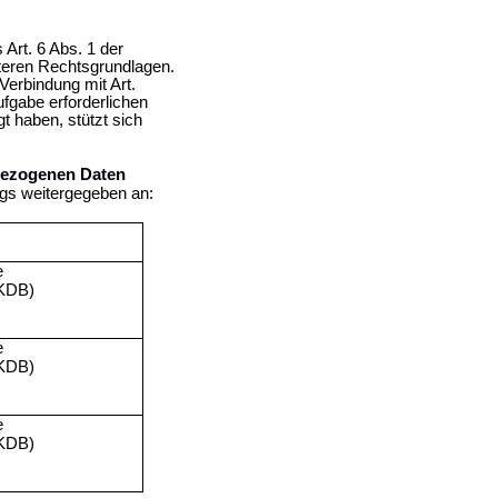
 Art. 6 Abs. 1 der
teren Rechtsgrundlagen.
Verbindung mit Art.
ufgabe erforderlichen
gt haben, stützt sich
bezogenen Daten
gs weitergegeben an:
e
AKDB)
e
AKDB)
e
AKDB)