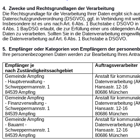
4.
Zwecke und Rechtsgrundlagen der Verarbeitung
Die Rechtsgrundlage für die Verarbeitung Ihrer Daten ergibt sich aus
Datenschutzgrundverordnung (DSGVO), ggf. in Verbindung mit wei
Insbesondere ist es uns nach Art. 6 Abs. 1 Buchstabe c DSGVO in 
4 Abs. 1 BayDSG erlaubt, die zur Erfüllung einer uns obliegenden A
Daten zu verarbeiten. Sollten Sie in die Datenverarbeitung eingewilli
die Datenverarbeitung auf Art. 6 Abs. 1 Buchstabe a DSGVO.
5.
Empfänger oder Kategorien von Empfängern der personen
Ihre personenbezogenen Daten werden zur Bearbeitung Ihres Antra
Empfänger je
Auftragsverarbeiter
nach Zuständigkeitssachgebiet
Gemeinde Ampfing
Anstalt für kommunal
- Hauptverwaltung -
Datenverarbeitung (
Schweppermannstr. 1
Hansastr. 12-16
84539 Ampfing
80686 München
Gemeinde Ampfing
Anstalt für kommunal
- Finanzverwaltung -
Datenverarbeitung (
Schweppermannstr. 1
Hansastr. 12-16
84539 Ampfing
80686 München
Gemeinde Ampfing
Anstalt für kommunal
- Bauamt -
Datenverarbeitung (
Schweppermannstr. 1
Hansastr. 12-16
84539 Ampfing
80686 München