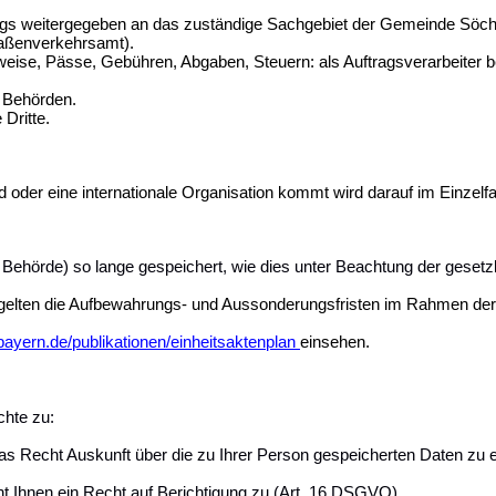
gs weitergegeben an das zuständige Sachgebiet der Gemeinde Söcht
aßenverkehrsamt).
eise, Pässe, Gebühren, Abgaben, Steuern: als Auftragsverarbeiter 
e Behörden.
Dritte.
 oder eine internationale Organisation kommt wird darauf im Einzelfa
Behörde) so lange gespeichert, wie dies unter Beachtung der gesetzli
n, gelten die Aufbewahrungs- und Aussonderungsfristen im Rahmen 
.bayern.de/publikationen/einheitsaktenplan
einsehen.
hte zu:
s Recht Auskunft über die zu Ihrer Person gespeicherten Daten zu 
ht Ihnen ein Recht auf Berichtigung zu (Art. 16 DSGVO).