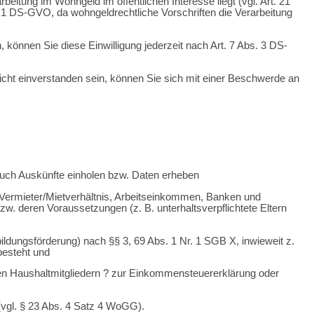
tung im Wohngeld im öffentlichen Interesse liegt (vgl. Art. 21
1 DS-GVO, da wohngeldrechtliche Vorschriften die Verarbeitung
 können Sie diese Einwilligung jederzeit nach Art. 7 Abs. 3 DS-
cht einverstanden sein, können Sie sich mit einer Beschwerde an
 auch Auskünfte einholen bzw. Daten erheben
Vermieter/Mietverhältnis, Arbeitseinkommen, Banken und
. deren Voraussetzungen (z. B. unterhaltsverpflichtete Eltern
bildungsförderung) nach §§ 3, 69 Abs. 1 Nr. 1 SGB X, inwieweit z.
 besteht und
n Haushaltmitgliedern ? zur Einkommensteuererklärung oder
 (vgl. § 23 Abs. 4 Satz 4 WoGG).