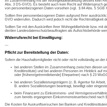
Im Zusammenhang mit der Wohngeldbearbeitung besteht kein Recht 
Abs. 3 DS-GVO). Es besteht auch kein Recht auf Widerspruch geg
von personenbezogenen Daten vorsehen (vgl. § 84 Abs. 5 SGB X
Sollten Ihre personenbezogenen Daten aufgrund Ihrer ausdrückliche
GVO widerrufen. Dadurch wird jedoch nicht die Rechtmäßigkeit der
Sollten Sie mit den Auskünften Ihrer Wohngeldbehörde bzw. mit 
die/den Landesdatenschutzbeauftragten als Aufsichtsbehörde we
Widerrufsrecht bei Einwilligung:
---
Pflicht zur Bereitstellung der Daten:
Sofern die Haushaltsmitglieder nicht oder nicht vollständig an 
bei anderen Stellen im Zusammenhang zwischen diesen und
Kreditinstitute) und bei anderen Personen im Hinblick auf
oder [frühere/getrenntlebende] Ehepartner) nach § 23 WoG
bei anderen Sozialleistungsträgern (z. B. Agentur für Arbei
B. andere Sozialleistungen beantragt, bewilligt oder eingest
beim Finanzamt zu Einkommens- und Vermögensverhältnisse
zum bereits ergangenen Einkommensteuerbescheid nach § 
Die Kosten für Auskunftsersuchen bei Banken und Kreditinstituten