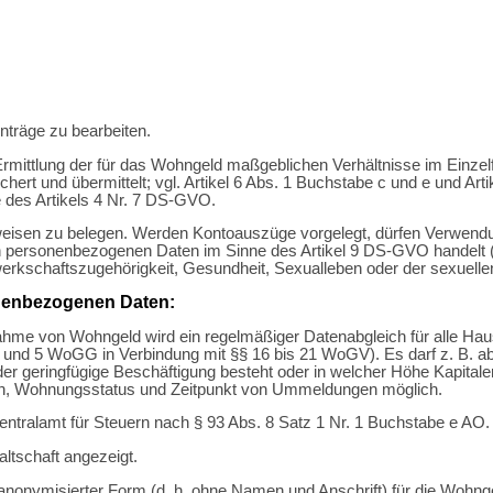
nträge zu bearbeiten.
ittlung der für das Wohngeld maßgeblichen Verhältnisse im Einzelfall
ichert und übermittelt; vgl. Artikel 6 Abs. 1 Buchstabe c und e und A
e des Artikels 4 Nr. 7 DS-GVO.
eisen zu belegen. Werden Kontoauszüge vorgelegt, dürfen Verwend
ersonenbezogenen Daten im Sinne des Artikel 9 DS-GVO handelt (An
rkschaftszugehörigkeit, Gesundheit, Sexualleben oder der sexuellen
nenbezogenen Daten:
me von Wohngeld wird ein regelmäßiger Datenabgleich für alle Haush
 2 und 5 WoGG in Verbindung mit §§ 16 bis 21 WoGV). Es darf z. B
der geringfügige Beschäftigung besteht oder in welcher Höhe Kapitalertr
ten, Wohnungsstatus und Zeitpunkt von Ummeldungen möglich.
ntralamt für Steuern nach § 93 Abs. 8 Satz 1 Nr. 1 Buchstabe e AO.
ltschaft angezeigt.
nonymisierter Form (d. h. ohne Namen und Anschrift) für die Wohnge