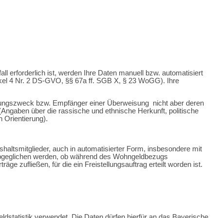
 erforderlich ist, werden Ihre Daten manuell bzw. automatisiert
rtikel 4 Nr. 2 DS-GVO, §§ 67a ff. SGB X, § 23 WoGG). Ihre
ungszweck bzw. Empfänger einer Überweisung nicht aber deren
gaben über die rassische und ethnische Herkunft, politische
 Orientierung).
altsmitglieder, auch in automatisierter Form, insbesondere mit
. abgeglichen werden, ob während des Wohngeldbezugs
äge zufließen, für die ein Freistellungsauftrag erteilt worden ist.
ldstatistik verwendet. Die Daten dürfen hierfür an das Bayerische