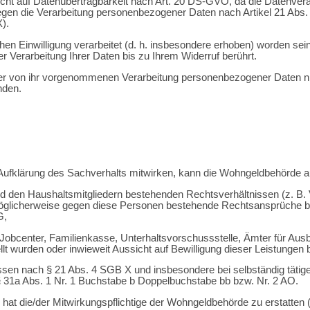
auf Datenübertragbarkeit nach Art. 20 DS-GVO, da die Datenverarbei
en die Verarbeitung personenbezogener Daten nach Artikel 21 Abs. 
).
n Einwilligung verarbeitet (d. h. insbesondere erhoben) worden sein,
 Verarbeitung Ihrer Daten bis zu Ihrem Widerruf berührt.
der von ihr vorgenommenen Verarbeitung personenbezogener Daten ni
nden.
der Aufklärung des Sachverhalts mitwirken, kann die Wohngeldbehörde
 den Haushaltsmitgliedern bestehenden Rechtsverhältnissen (z. B. 
 möglicherweise gegen diese Personen bestehende Rechtsansprüche bzw
G,
t, Jobcenter, Familienkasse, Unterhaltsvorschussstelle, Ämter für Aus
ellt wurden oder inwieweit Aussicht auf Bewilligung dieser Leistungen
n nach § 21 Abs. 4 SGB X und insbesondere bei selbständig tätige
31a Abs. 1 Nr. 1 Buchstabe b Doppelbuchstabe bb bzw. Nr. 2 AO.
 hat die/der Mitwirkungspflichtige der Wohngeldbehörde zu erstatten