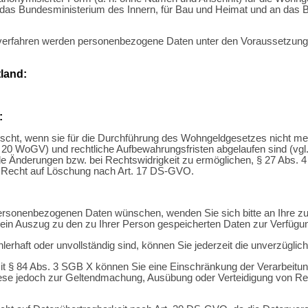
an das Bundesministerium des Innern, für Bau und Heimat und an da
rafverfahren werden personenbezogene Daten unter den Voraussetzung
land:
:
, wenn sie für die Durchführung des Wohngeldgesetzes nicht mehr b
 20 WoGV) und rechtliche Aufbewahrungsfristen abgelaufen sind (vgl.
e Änderungen bzw. bei Rechtswidrigkeit zu ermöglichen, § 27 Abs. 4
n Recht auf Löschung nach Art. 17 DS-GVO.
personenbezogenen Daten wünschen, wenden Sie sich bitte an Ihre 
in Auszug zu den zu Ihrer Person gespeicherten Daten zur Verfügung
lerhaft oder unvollständig sind, können Sie jederzeit die unverzüglic
 § 84 Abs. 3 SGB X können Sie eine Einschränkung der Verarbeitung
diese jedoch zur Geltendmachung, Ausübung oder Verteidigung von R