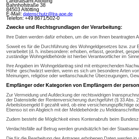
Landratsamt Altötting
Bahnhofstraße 38
84503 Altötting
E-Mail:
datenschutz@lra-aoe.de
Telefon: +49 8671/502-0
Zwecke und Rechtsgrundlagen der Verarbeitung:
Ihre Daten werden dafür erhoben, um die von Ihnen beantragten A
Soweit es für die Durchführung des Wohngeldgesetzes bzw. zur Erm
verarbeitet (d. h. insbesondere: erhoben, erfasst, geordnet, gespe
zuständige Wohngeldbehörde ist hierbei Verantwortlicher im Sinn
Ihre Angaben im Wohngeldantrag sind mit entsprechenden Nachw
Höhe geschwärzt werden, wenn es sich um besondere Arten von p
Meinungen, religiöse oder weltanschauliche Überzeugungen, Gewe
Empfänger oder Kategorien von Empfängern der perso
Zur Vermeidung und Aufdeckung der rechtswidrigen Inanspruchnah
der Datenstelle der Rentenversicherung durchgeführt (§ 33 Abs.
Arbeitslosengeld II gezahlt wird, ob eine versicherungspflichtige o
Ebenso ist ein Abgleich mit der Meldebehörde zu Meldeanschrif
Zudem besteht die Möglichkeit eines Kontenabrufs beim Bundesze
Verdachtsfälle auf Betrug werden grundsätzlich bei der Staatsanwa
Die für die Bearbeitung des Antrages erhobenen Daten werden in a