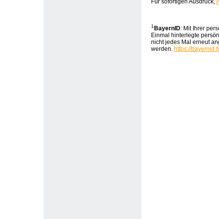
Für sofortigen Ausdruck,
1
BayernID
: Mit Ihrer pe
Einmal hinterlegte persö
nicht jedes Mal erneut 
werden.
https://bayernid.