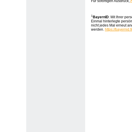
Für sofortigen Ausdruck,
1
BayernID
: Mit Ihrer pe
Einmal hinterlegte persö
nicht jedes Mal erneut 
werden.
https://bayernid.