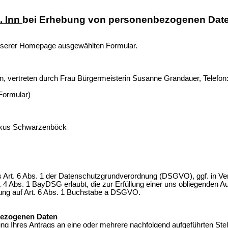
. Inn
bei Erhebung von personenbezogenen Daten
serer Homepage ausgewählten Formular.
n, vertreten durch Frau Bürgermeisterin Susanne Grandauer, Telefon
Formular)
arkus Schwarzenböck
aus Art. 6 Abs. 1 der Datenschutzgrundverordnung (DSGVO), ggf. in V
 Abs. 1 BayDSG erlaubt, die zur Erfüllung einer uns obliegenden Aufg
itung auf Art. 6 Abs. 1 Buchstabe a DSGVO.
bezogenen Daten
ng Ihres Antrags an eine oder
mehrere nachfolgend aufgeführten Stel