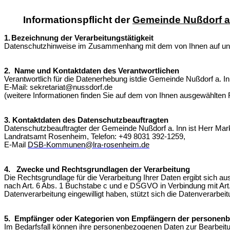
Informationspflicht der
Gemeinde Nußdorf a
1.
Bezeichnung der Verarbeitungstätigkeit
Datenschutzhinweise im Zusammenhang mit dem von Ihnen auf un
2.
Name und Kontaktdaten des Verantwortlichen
Verantwortlich für die Datenerhebung ist
die Gemeinde Nußdorf a. In
E-Mail: sekretariat@nussdorf.de
(weitere Informationen finden Sie auf dem von Ihnen ausgewählten 
3. Kontaktdaten des Datenschutzbeauftragten
Datenschutzbeauftragter der Gemeinde Nußdorf a. Inn ist Herr M
Landratsamt Rosenheim, Telefon: +49 8031 392-1259,
E-Mail
DSB-Kommunen@lra-rosenheim.de
4. Zwecke und Rechtsgrundlagen der Verarbeitung
Die Rechtsgrundlage für die Verarbeitung Ihrer Daten ergibt sich 
nach Art. 6 Abs. 1 Buchstabe c und e DSGVO in Verbindung mit Art. 4
Datenverarbeitung eingewilligt haben, stützt sich die Datenverarbe
5. Empfänger oder Kategorien von Empfängern der personen
Im Bedarfsfall können i
hre personenbezogenen Daten zur Bearbeitu