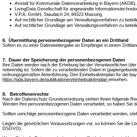
Anstalt für Kommunale Datenverarbeitung in Bayern (AKDB)
LivingData Gesellschaft für angewandte Informationstechn
V.P.A. GmbH, Staudach 24, 84323 Massing
Auf rechtlicher Grundlage am Verwaltungsverfahren zu betei
Auf rechtlicher Grundlage am Verwaltungsverfahren zu beteili
6. Übermittlung personenbezogener Daten an ein Drittland
Sofern es zu einer Datenweitergabe an Empfänger in einem Drittland
7. Dauer der Speicherung der personenbezogenen Daten
Ihre Daten werden nach der Erhebung bei der Verantwortlichen (der 
notwendig ist.
Sofern die zu verarbeitenden Daten in (papiergebun
ordnungsgemäßen Aktenführung. Den Einheitsaktenplan für die bay
https://gda.bayern.de/publikationen/einheitsaktenplan
einsehen.
8. Betroffenenrechte
Nach der Datenschutz-Grundverordnung stehen Ihnen folgende Rec
Werden Ihre personenbezogenen Daten verarbeitet, so haben Sie da
Sollten unrichtige personenbezogene Daten verarbeitet werden, ste
Liegen die gesetzlichen Voraussetzungen vor, so können Sie die Lö
DSGVO).