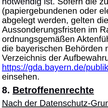
notwendig ist.
Sofern die z
(papiergebundenen oder el
abgelegt werden, gelten d
Aussonderungsfristen im R
ordnungsgemäßen Aktenführ
die bayerischen Behörden 
Verzeichnis der Aufbewahru
https://gda.bayern.de/publi
einsehen.
8.
Betroffenenrechte
Nach der Datenschutz-Gru